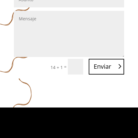
Enviar
=
14 + 1